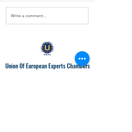
Write a comment...
EUROPA 2024 "IL PIEMONTE
Prospects of Doing
PRODUTTIVONELL'UNIONE
with India
EUROPEA"
Union Of European Experts Chambers
info@ucee.eu